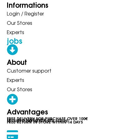
Informations
Login / Register
Our Stores
Experts
jobs
About
Customer support
Experts
Our Stores
Advantages
FREE DELIVERY FOR PURCHASE OVER 100€
FREE IN-STORE PICK-UP
SECURED PAYMENTS VIA STRIPE
FREE RETURN IN STORE WITHIN 14 DAYS